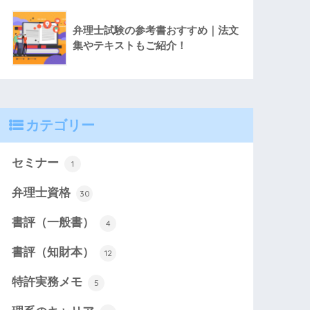
弁理士試験の参考書おすすめ｜法文
集やテキストもご紹介！
カテゴリー
セミナー
1
弁理士資格
30
書評（一般書）
4
書評（知財本）
12
特許実務メモ
5