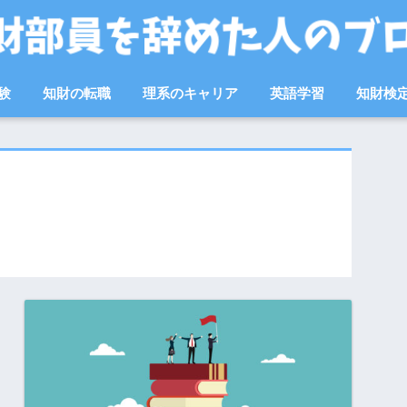
験
知財の転職
理系のキャリア
英語学習
知財検