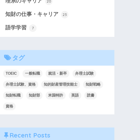
理系のキャリア
20
知財の仕事・キャリア
23
語学学習
7
タグ
TOEIC
一般転職
就活・新卒
弁理士試験
弁理士試験、資格
知的財産管理技能士
知財戦略
知財転職
知財部
米国特許
英語
読書
資格
Recent Posts