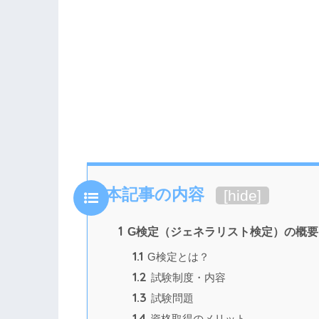
本記事の内容
[
hide
]
1
G検定（ジェネラリスト検定）の概要
1.1
G検定とは？
1.2
試験制度・内容
1.3
試験問題
1.4
資格取得のメリット