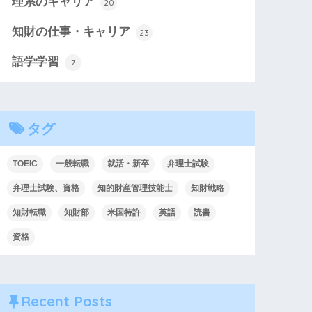
理系のキャリア
20
知財の仕事・キャリア
23
語学学習
7
タグ
TOEIC
一般転職
就活・新卒
弁理士試験
弁理士試験、資格
知的財産管理技能士
知財戦略
知財転職
知財部
米国特許
英語
読書
資格
Recent Posts