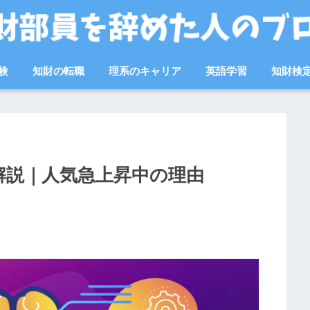
験
知財の転職
理系のキャリア
英語学習
知財検
解説｜人気急上昇中の理由