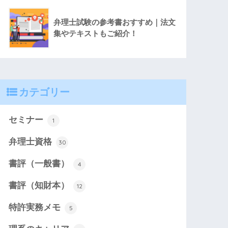
弁理士試験の参考書おすすめ｜法文
集やテキストもご紹介！
カテゴリー
セミナー
1
弁理士資格
30
書評（一般書）
4
書評（知財本）
12
特許実務メモ
5